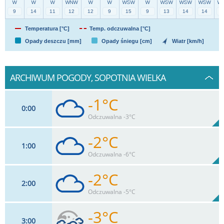
Temperatura [°C]
Temp. odczuwalna [°C]
Opady deszczu [mm]
Opady śniegu [cm]
Wiatr [km/h]
ARCHIWUM POGODY, SOPOTNIA WIELKA
-1°C
0
00
Odczuwalna -3°C
-2°C
1
00
9
km/h
96
%
Zachm:
91%
Odczuwalna -6°C
0
mm
Max 13 km/h
Deszcz:
-2°C
2
00
14
km/h
96
%
Zachm:
91%
Odczuwalna -5°C
0
mm
Max 17 km/h
Deszcz:
-3°C
3
00
11
km/h
98
%
Zachm: