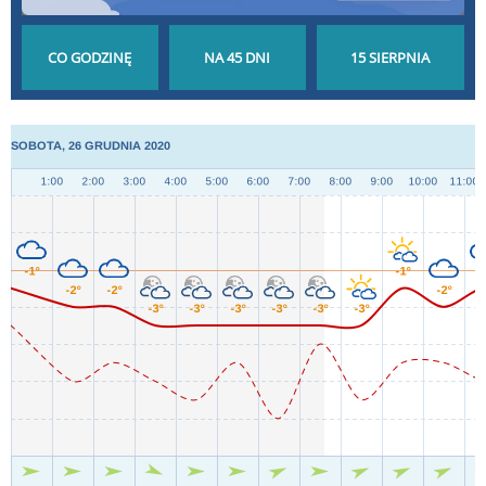
POGODA GODZINA
POGODA NA 45 DNI
POGODA NA ŚWIĘTO
PO GODZINIE
DŁUGOTERMINOWA
WOJSKA POLSKIEGO