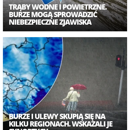
TRĄBY WODNE I POWIETRZNE.
BURZE MOGĄ SPROWADZIĆ
NIEBEZPIECZNE ZJAWISKA
BURZE I ULEWY SKUPIĄ SIĘ NA
KILKU REGIONACH. WSKAZALI JE