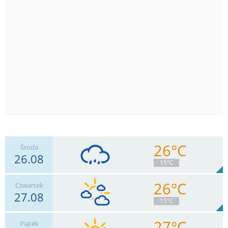
26°C
Środa
26.08
15°C
26°C
Czwartek
27.08
7
km/h
Zachm.
87
%
2
15°C
6
mm
Deszcz:
Max 15 km/h
27°C
Piątek