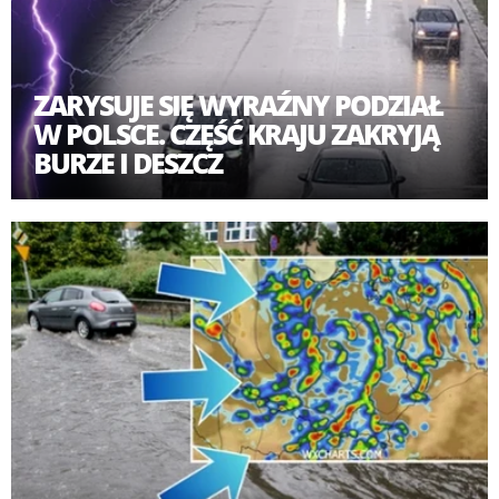
ZARYSUJE SIĘ WYRAŹNY PODZIAŁ
W POLSCE. CZĘŚĆ KRAJU ZAKRYJĄ
BURZE I DESZCZ