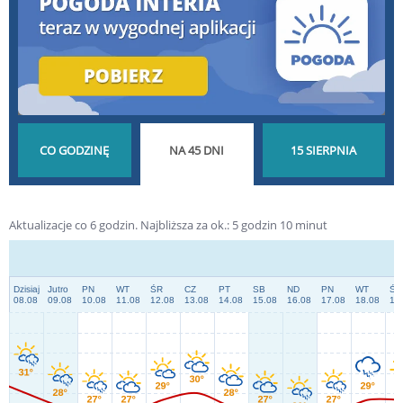
POGODA GODZINA
POGODA NA 45 DNI
POGODA NA ŚWIĘTO
Aktualizacje co 6 godzin.
Najbliższa za ok.:
5
godzin
10
minut
PO GODZINIE
DŁUGOTERMINOWA
WOJSKA POLSKIEGO