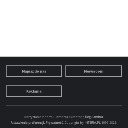
Napisz do nas
Newsroom
Reklama
Korzystanie z portalu oznacza akceptację
Regulaminu
.
Ustawienia preferencji.
Prywatność
. Copyright by
INTERIA.PL
1999-2026.