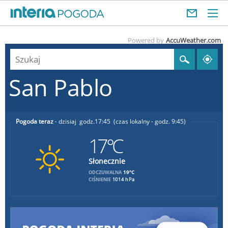
Powered by
AccuWeather.com
San Pablo
Pogoda teraz
dzisiaj
17:45
(czas lokalny - godz. 9:45)
17°C
Słonecznie
19°C
ODCZUWALNA
CIŚNIENIE
1014 hPa